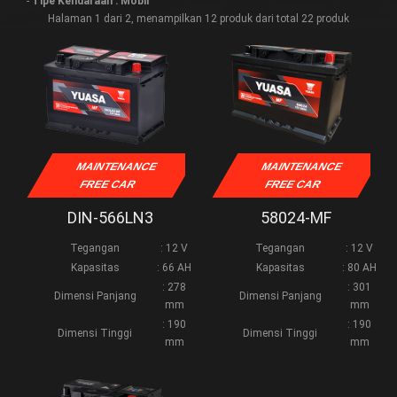
-
Tipe Kendaraan : Mobil
Halaman 1 dari 2, menampilkan 12 produk dari total 22 produk
MAINTENANCE
MAINTENANCE
FREE CAR
FREE CAR
DIN-566LN3
58024-MF
Tegangan
: 12 V
Tegangan
: 12 V
Kapasitas
: 66 AH
Kapasitas
: 80 AH
: 278
: 301
Dimensi Panjang
Dimensi Panjang
mm
mm
: 190
: 190
Dimensi Tinggi
Dimensi Tinggi
mm
mm