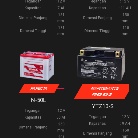
Tegangan
: 12 V
Tegangan
: 12 V
Kapasitas
: 7 AH
Kapasitas
: 11 AH
: 151
: 150
Dimensi Panjang
Dimensi Panjang
mm
mm
: 131
: 110
Dimensi Tinggi
Dimensi Tinggi
mm
mm
PAFECTA
MAINTENANCE
FREE BIKE
N-50L
YTZ10-S
Tegangan
: 12 V
Tegangan
: 12 V
Kapasitas
: 50 AH
Kapasitas
: 9 AH
: 260
Dimensi Panjang
mm
: 150
Dimensi Panjang
mm
: 201