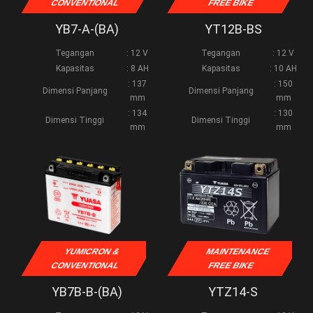
CONVENTIONAL
FREE BIKE
YB7-A-(BA)
YT12B-BS
Tegangan
: 12 V
Tegangan
: 12 V
Kapasitas
: 8 AH
Kapasitas
: 10 AH
: 137
: 150
Dimensi Panjang
Dimensi Panjang
mm
mm
: 134
: 130
Dimensi Tinggi
Dimensi Tinggi
mm
mm
YUMICRON &
MAINTENANCE
CONVENTIONAL
FREE BIKE
YB7B-B-(BA)
YTZ14-S