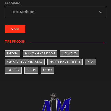
Kendaraan
CARI
TIPE PRODUK
PAFECTA
MAINTENANCE FREE CAR
HEAVY DUTY
YUMICRON & CONVENTIONAL
MAINTENANCE FREE BIKE
VRLA
TRACTION
OTHERS
HYBRID