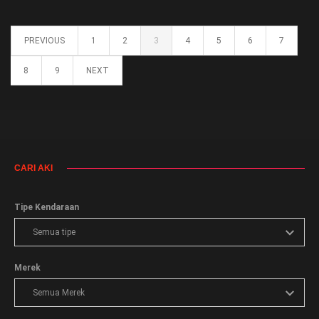
PREVIOUS
1
2
3
4
5
6
7
8
9
NEXT
CARI AKI
Tipe Kendaraan
Merek