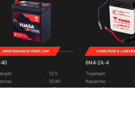
MAINTENANCE FREE CAR
YUMICRON & CONVE
-40
6N4-2A-4
angan
: 12 V
Tegangan
asitas
: 32 AH
Kapasitas
ensi Panjang
: 197 mm
Dimensi Panjang
ensi Tinggi
: 202 mm
Dimensi Tinggi