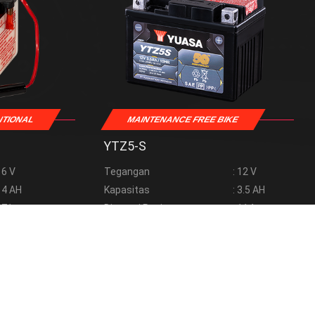
NTIONAL
MAINTENANCE FREE BIKE
YTZ5-S
: 6 V
Tegangan
: 12 V
: 4 AH
Kapasitas
: 3.5 AH
: 71 mm
Dimensi Panjang
: 114 mm
: 96 mm
Dimensi Tinggi
: 86 mm