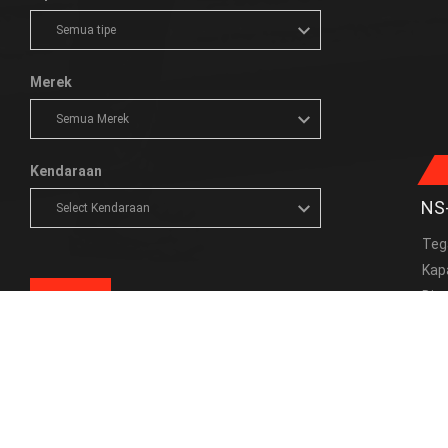
Merek
Kendaraan
NS
Teg
Kap
Dim
CARI
Dim
TIPE PRODUK
PAFECTA
MAINTENANCE FREE CAR